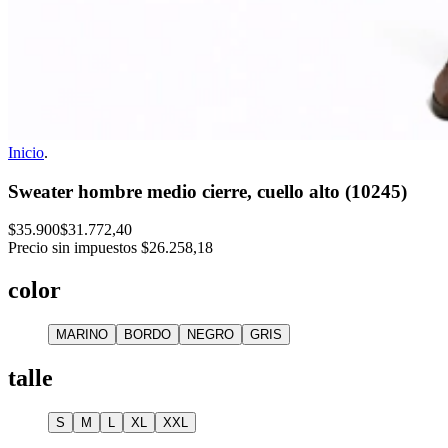
Inicio
.
Sweater hombre medio cierre, cuello alto (10245)
$35.900
$31.772,40
Precio sin impuestos
$26.258,18
color
MARINO
BORDO
NEGRO
GRIS
talle
S
M
L
XL
XXL