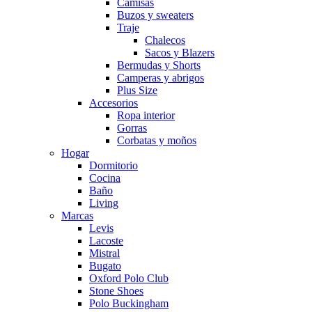
Camisas
Buzos y sweaters
Traje
Chalecos
Sacos y Blazers
Bermudas y Shorts
Camperas y abrigos
Plus Size
Accesorios
Ropa interior
Gorras
Corbatas y moños
Hogar
Dormitorio
Cocina
Baño
Living
Marcas
Levis
Lacoste
Mistral
Bugato
Oxford Polo Club
Stone Shoes
Polo Buckingham