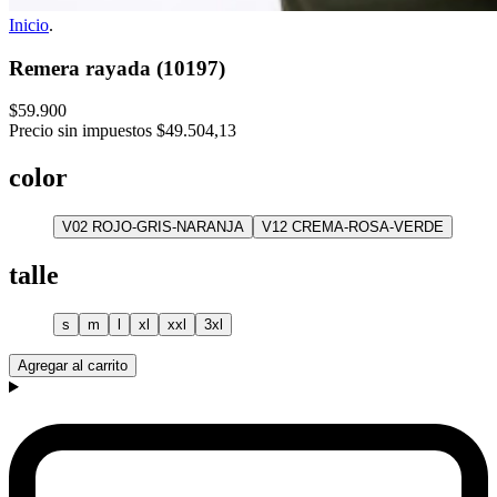
Inicio
.
Remera rayada (10197)
$59.900
Precio sin impuestos
$49.504,13
color
V02 ROJO-GRIS-NARANJA
V12 CREMA-ROSA-VERDE
talle
s
m
l
xl
xxl
3xl
Agregar al carrito